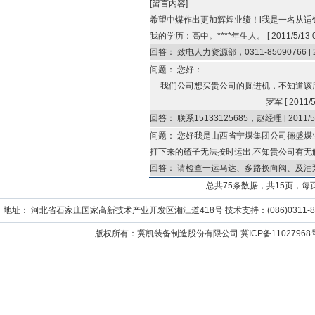
[留言内容]
希望中煤作出更加辉煌业绩！l我是一名从适销售
我的学历：高中。****年生人。
[
2011/5/13 
回答：
致电人力资源部，0311-85090766
[
问题：
您好：
我们公司想买贵公司的掘进机，不知道
罗军
[
2011/5
回答：
联系15133125685，赵经理
[
2011/5
问题：
您好我是山西省宁煤集团公司德盛煤业
打下来的碴子无法按时运出,不知贵公司有无
回答：
请检查一运马达、多路换向阀、及油泵，致
总共75条数据，共15页，每
地址： 河北省石家庄国家高新技术产业开发区湘江道418号 技术支持：(086)0311-859652
版权所有：冀凯装备制造股份有限公司
冀ICP备11027968