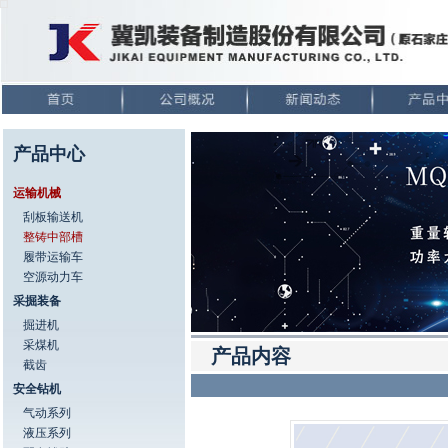
产品中心
运输机械
刮板输送机
整铸中部槽
履带运输车
空源动力车
采掘装备
掘进机
采煤机
产品内容
截齿
安全钻机
气动系列
液压系列