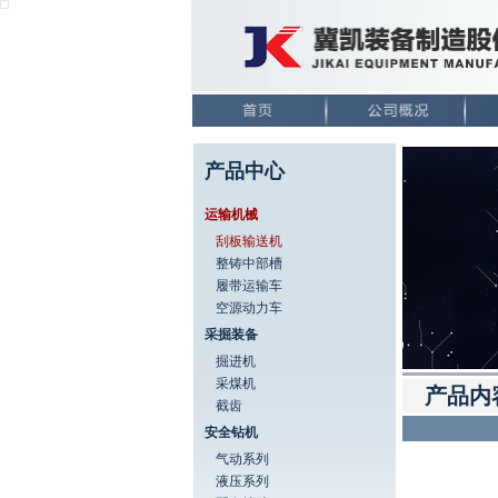
产品中心
运输机械
刮板输送机
整铸中部槽
履带运输车
空源动力车
采掘装备
掘进机
采煤机
产品内
截齿
安全钻机
气动系列
液压系列