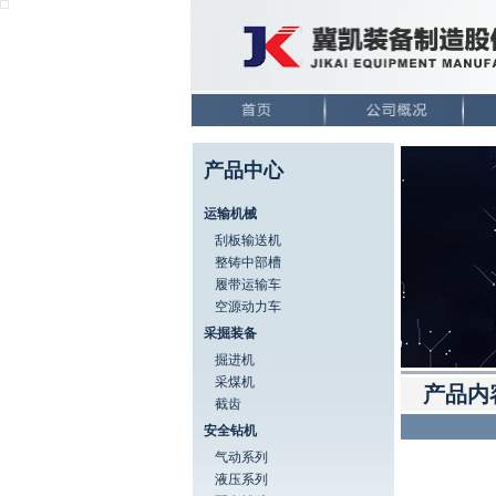
产品中心
运输机械
刮板输送机
整铸中部槽
履带运输车
空源动力车
采掘装备
掘进机
采煤机
产品内
截齿
安全钻机
气动系列
液压系列